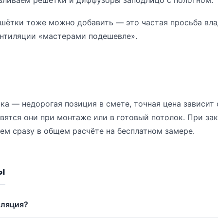
вливаем решётки и диффузоры заподлицо с полотном.
ешётки тоже можно добавить — это частая просьба вла
ентиляции «мастерами подешевле».
ка — недорогая позиция в смете, точная цена зависит 
авятся они при монтаже или в готовый потолок. При зак
ем сразу в общем расчёте на бесплатном замере.
ы
иляция?