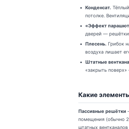
Конденсат.
Тёплый
потолке. Вентиляц
«Эффект парашют
дверей — решётки 
Плесень.
Грибок на
воздуха лишает ег
Штатные венткан
«закрыть поверх»
Какие элемент
Пассивные решётки
—
помещения (обычно 2
штатных вентканалов