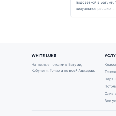
подсветкой в Батуми.
визуальное расшир...
WHITE LUKS
УСЛУ
Натяжные потолки в Батуми,
Класс
Кобулети, Гонио и по всей Аджарии.
Тенев
Парящ
Потол
Слив 
Все у