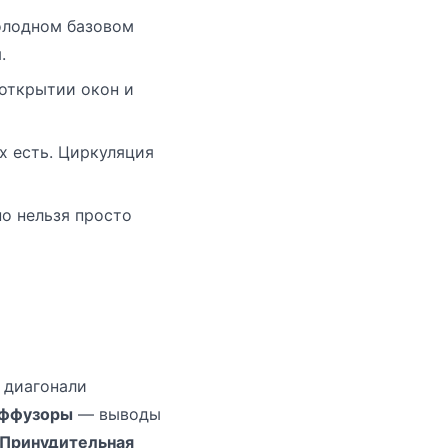
олодном базовом
.
 открытии окон и
х есть. Циркуляция
но нельзя просто
 диагонали
ффузоры
— выводы
Принудительная