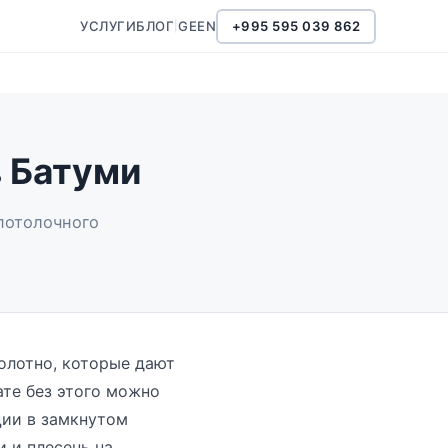
УСЛУГИ
БЛОГ
GE
EN
+995 595 039 862
|
в Батуми
потолочного
олотно, которые дают
те без этого можно
ции в замкнутом
и и плесень на