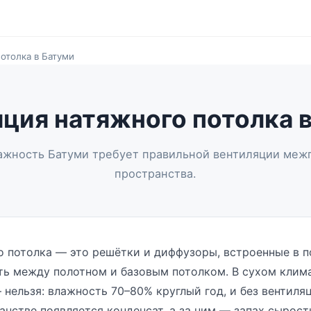
отолка в Батуми
ция натяжного потолка 
ажность Батуми требует правильной вентиляции меж
пространства.
о потолка — это решётки и диффузоры, встроенные в п
ть между полотном и базовым потолком. В сухом клима
 нельзя: влажность 70–80% круглый год, и без вентиля
нстве появляется конденсат, а за ним — запах сырост