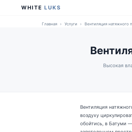
WHITE
LUKS
Главная
›
Услуги
›
Вентиляция натяжного п
Вентиля
Высокая вл
Вентиляция натяжног
воздуху циркулирова
обойтись, в Батуми —
запотолочном простра